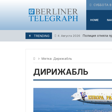
Skip
СУББОТА 8 
to
content
HOME
NA
Полиция отняла п
TRENDING
4. Августа 2026
Метка:
Дирижабль
ДИРИЖАБЛЬ