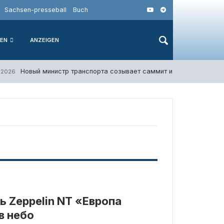
Sachsen-presseball
Buch
IEN
ANZEIGEN
Новый министр транспорта созывает саммит из-за кризиса в
а 2026
 Zeppelin NT «Европа
в небо