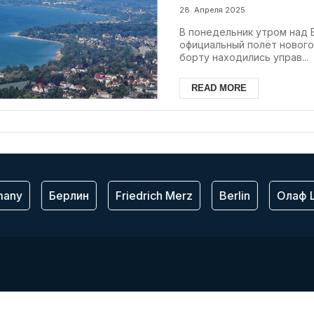
28. Апреля 2025
В понедельник утром над
официальный полёт нового
борту находились управ...
READ MORE
any
Берлин
Friedrich Merz
Berlin
Олаф 