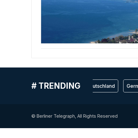
# TRENDING
Германия
Deutschland
Germ
© Berliner Telegraph, All Rights Reserved