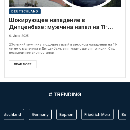
DEUTSCHLAND
Шокирующее нападение в
Дитценбахе: мужчина напал на 11-
летнего мальчика и сдался полиции
6. Июня 2025
23-летний мужчина, подозреваемый в зверском нападении на 11-
летнего мальчика в Дитценбахе, в пятницу сдался полиции. Суд
незамедлительно постанов...
READ MORE
# TRENDING
eutschland
Germany
Берлин
Friedrich Merz
Berlin