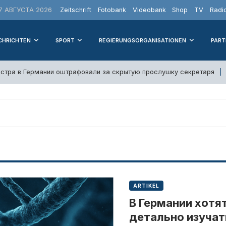
 АВГУСТА 2026
Zeitschrift
Fotobank
Videobank
Shop
TV
Radi
CHRICHTEN
SPORT
REGIERUNGSORGANISATIONEN
PART
стра в Германии оштрафовали за скрытую прослушку секретаря
ARTIKEL
В Германии хотя
детально изуча