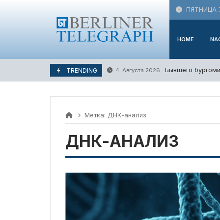
Skip
ПЯТНИЦА 7
to
content
HOME
NA
Бывшего бургоми
TRENDING
4. Августа 2026
Метка:
ДНК-анализ
ДНК-АНАЛИЗ