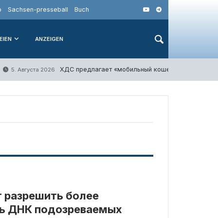
o
Sachsen-presseball
Buch
EIEN
ANZEIGEN
ХДС предлагает «мобильный кошелек» вместо то
5. Августа 2026
т разрешить более
ть ДНК подозреваемых