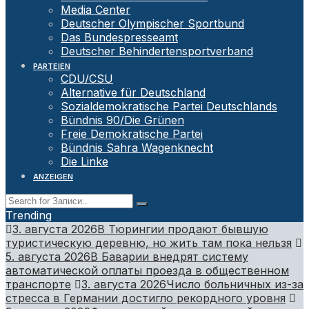
Media Center
Deutscher Olympischer Sportbund
Das Bundespresseamt
Deutscher Behindertensportverband
PARTEIEN
CDU/CSU
Alternative für Deutschland
Sozialdemokratische Partei Deutschlands
Bündnis 90/Die Grünen
Freie Demokratische Partei
Bündnis Sahra Wagenknecht
Die Linke
ANZEIGEN
Trending
3. августа 2026
В Тюрингии продают бывшую
туристическую деревню, но жить там пока нельзя
5. августа 2026
В Баварии внедрят систему
автоматической оплаты проезда в общественном
транспорте
3. августа 2026
Число больничных из-за
стресса в Германии достигло рекордного уровня