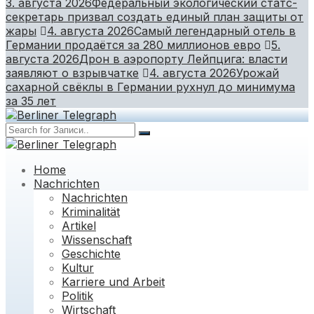
3. августа 2026
Федеральный экологический статс-
секретарь призвал создать единый план защиты от
жары
4. августа 2026
Самый легендарный отель в
Германии продаётся за 280 миллионов евро
5.
августа 2026
Дрон в аэропорту Лейпцига: власти
заявляют о взрывчатке
4. августа 2026
Урожай
сахарной свёклы в Германии рухнул до минимума
за 35 лет
Home
Nachrichten
Nachrichten
Kriminalität
Artikel
Wissenschaft
Geschichte
Kultur
Karriere und Arbeit
Politik
Wirtschaft