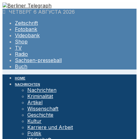
Skip
to
ЧЕТВЕРГ 6 АВГУСТА 2026
content
Zeitschrift
Fotobank
Videobank
Shop
TV
Radio
Sachsen-presseball
Buch
HOME
NACHRICHTEN
Nachrichten
Kriminalität
Artikel
Wissenschaft
Geschichte
Kultur
Karriere und Arbeit
Politik