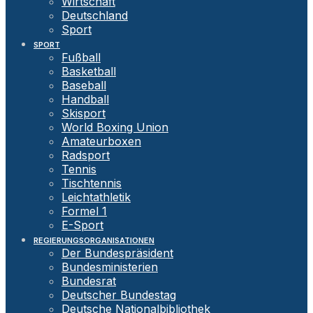
Wirtschaft
Deutschland
Sport
SPORT
Fußball
Basketball
Baseball
Handball
Skisport
World Boxing Union
Amateurboxen
Radsport
Tennis
Tischtennis
Leichtathletik
Formel 1
E-Sport
REGIERUNGSORGANISATIONEN
Der Bundespräsident
Bundesministerien
Bundesrat
Deutscher Bundestag
Deutsche Nationalbibliothek