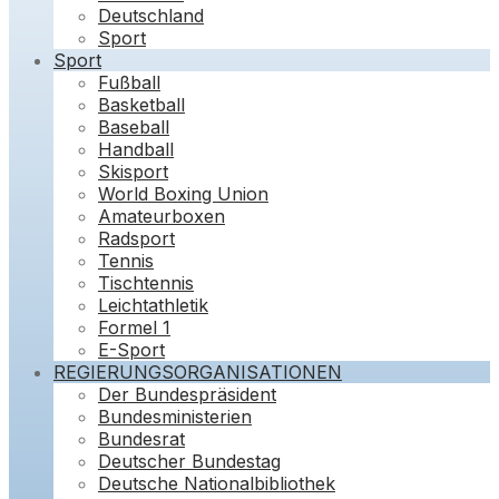
Deutschland
Sport
Sport
Fußball
Basketball
Baseball
Handball
Skisport
World Boxing Union
Amateurboxen
Radsport
Tennis
Tischtennis
Leichtathletik
Formel 1
E-Sport
REGIERUNGSORGANISATIONEN
Der Bundespräsident
Bundesministerien
Bundesrat
Deutscher Bundestag
Deutsche Nationalbibliothek