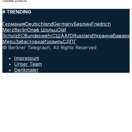
# TRENDING
Германия
Deutschland
Germany
Берлин
Friedrich
Merz
Berlin
Олаф Шольц
Olaf
Scholz
ЕС
Bundeswehr
США
AfD
Russland
Украина
Бавари
Мерц
Забастовка
Израиль
СДПГ
© Berliner Telegraph, All Rights Reserved
Impressum
Unser Team
Denkmaler