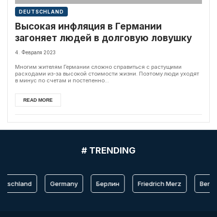
DEUTSCHLAND
Высокая инфляция в Германии
загоняет людей в долговую ловушку
4. Февраля 2023
Многим жителям Германии сложно справиться с растущими
расходами из-за высокой стоимости жизни. Поэтому люди уходят
в минус по счетам и постепенно...
READ MORE
# TRENDING
utschland
Germany
Берлин
Friedrich Merz
Berlin