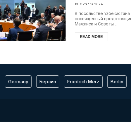
выборам в Зако
13. Октября 2024
Мажлиса и Сове
В посольстве Узбекистана 
посвящённый предстоящим
Мажлиса и Советы ...
READ MORE
Germany
Берлин
Friedrich Merz
Berlin