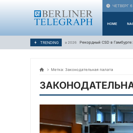
Skip
ЧЕТВЕРГ 6
to
content
HOME
NA
Рекордный CSD в Гамбурге: 
TRENDING
3. Августа 2026
Метка:
Законодательная палата
ЗАКОНОДАТЕЛЬНА