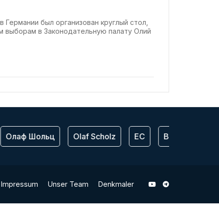
нодательную палату Олий
ты народных депутатов
в Германии был организован круглый стол,
 выборам в Законодательную палату Олий
Олаф Шольц
Olaf Scholz
ЕС
Bundeswehr
Impressum
Unser Team
Denkmaler