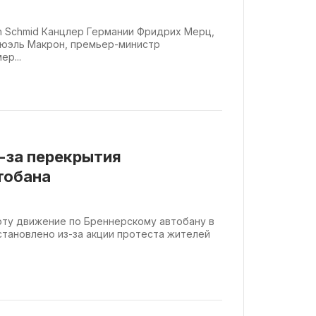
rin Schmid Канцлер Германии Фридрих Мерц,
юэль Макрон, премьер-министр
р...
з-за перекрытия
тобана
боту движение по Бреннерскому автобану в
становлено из-за акции протеста жителей