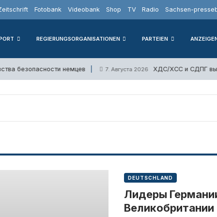
Zeitschrift
Fotobank
Videobank
Shop
TV
Radio
Sachsen-presseb
PORT
REGIERUNGSORGANISATIONEN
PARTEIEN
ANZEIGE
а безопасности немцев
ХДС/ХСС и СДПГ выступ
7. Августа 2026
DEUTSCHLAND
Лидеры Германии
Великобритании