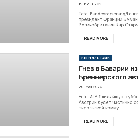
по Ирану
15. Июня 2026
Foto: Bundesregierung/Lau
президент Франции Эмман
Великобритании Кир Старме
READ MORE
DEUTSCHLAND
Гнев в Баварии и
Бреннерского ав
29. Мая 2026
Foto: AI В ближайшую суб
Австрии будет частично о
тирольской комму...
READ MORE