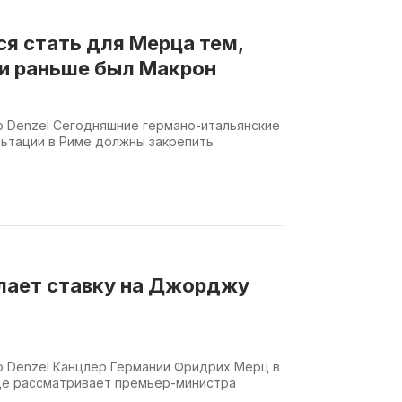
я стать для Мерца тем,
и раньше был Макрон
co Denzel Сегодняшние германо-итальянские
ьтации в Риме должны закрепить
.
лает ставку на Джорджу
co Denzel Канцлер Германии Фридрих Мерц в
ще рассматривает премьер-министра