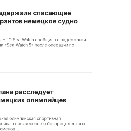
 задержали спасающее
рантов немецкое судно
ая НПО Sea-Watch сообщила о задержании
на «Sea-Watch 5» после операции по
лана расследует
емецких олимпийцев
ецкая олимпийская спортивная
явила в воскресенье о беспрецедентных
менов ...