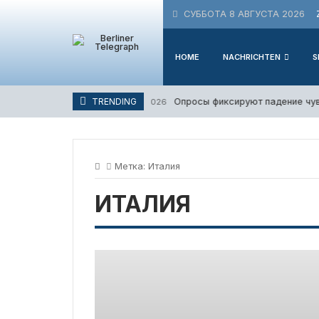
Skip
СУББОТА 8 АВГУСТА 2026
to
content
HOME
NACHRICHTEN
S
Опросы фиксируют падение чувств
TRENDING
3. Августа 2026
Метка:
Италия
ИТАЛИЯ