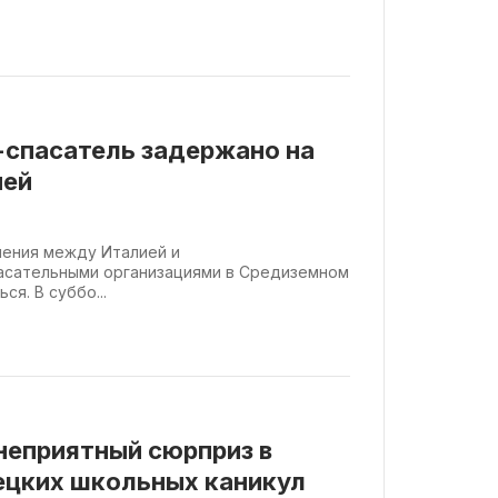
-спасатель задержано на
ней
ошения между Италией и
асательными организациями в Средиземном
я. В суббо...
неприятный сюрприз в
ецких школьных каникул