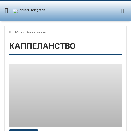
Skip
to
content
Метка:
Каппеланство
КАППЕЛАНСТВО