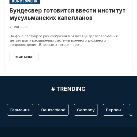
BUNDESWEHR
Бундесвер готовится ввести институт
мусульманских капелланов
4. Мая 2026
На фоне растущего разнообразия в рядах Бундесвер Германия
делает шаг к расширению системы военного духовного
сопровождения. Впервые в истории арм...
READ MORE
# TRENDING
Германия
Deutschland
Germany
Берлин
Fr