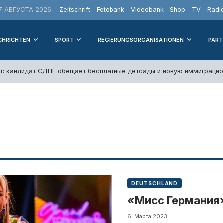
 АВГУСТА 2026
Zeitschrift
Fotobank
Videobank
Shop
TV
Radi
CHRICHTEN
SPORT
REGIERUNGSORGANISATIONEN
PART
т: кандидат СДПГ обещает бесплатные детсады и новую иммиграцио
DEUTSCHLAND
«Мисс Германия»
6. Марта 2023