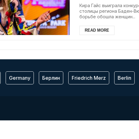
Кира Гайс выиграла конкур
столицы региона Баден-В
борьбе обошла женщин...
READ MORE
Germany
Берлин
Friedrich Merz
Berlin