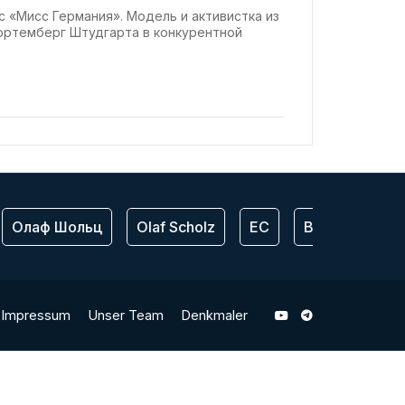
с «Мисс Германия». Модель и активистка из
юртемберг Штудгарта в конкурентной
Олаф Шольц
Olaf Scholz
ЕС
Bundeswehr
Impressum
Unser Team
Denkmaler