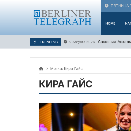
Skip
ПЯТНИЦА 7
to
content
HOME
NA
Саксония-Анхаль
TRENDING
5. Августа 2026
Метка:
Кира Гайс
КИРА ГАЙС