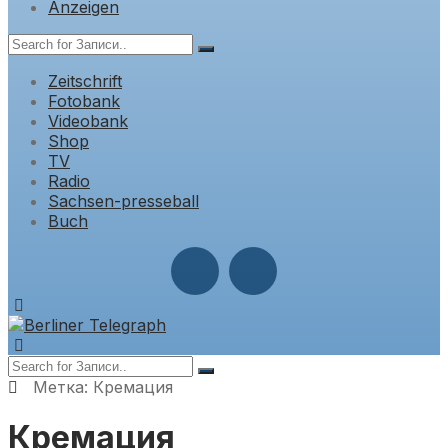
Anzeigen
Zeitschrift
Fotobank
Videobank
Shop
TV
Radio
Sachsen-presseball
Buch
Метка:
Кремация
Кремация