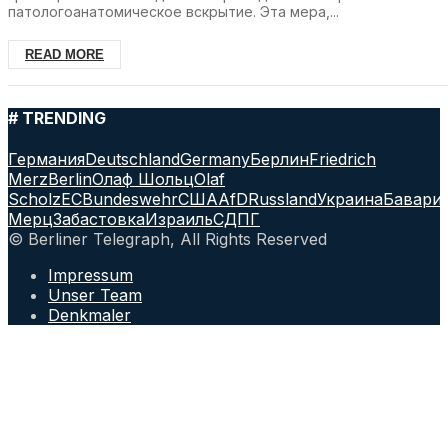
патологоанатомическое вскрытие. Эта мера,...
READ MORE
# TRENDING
Германия
Deutschland
Germany
Берлин
Friedrich
Merz
Berlin
Олаф Шольц
Olaf
Scholz
ЕС
Bundeswehr
США
AfD
Russland
Украина
Бавари
Мерц
Забастовка
Израиль
СДПГ
© Berliner Telegraph, All Rights Reserved
Impressum
Unser Team
Denkmaler