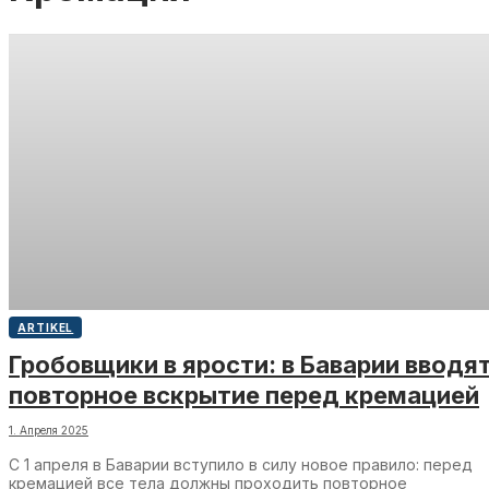
ARTIKEL
Гробовщики в ярости: в Баварии вводя
повторное вскрытие перед кремацией
1. Апреля 2025
С 1 апреля в Баварии вступило в силу новое правило: перед
кремацией все тела должны проходить повторное