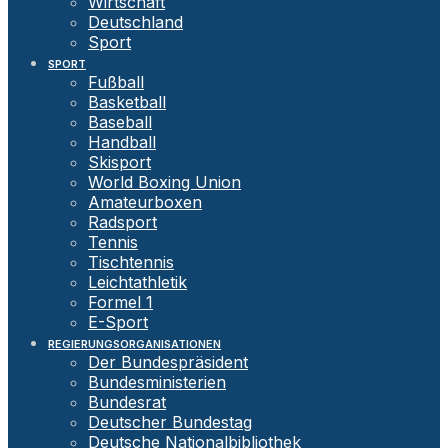
Wirtschaft
Deutschland
Sport
SPORT
Fußball
Basketball
Baseball
Handball
Skisport
World Boxing Union
Amateurboxen
Radsport
Tennis
Tischtennis
Leichtathletik
Formel 1
E-Sport
REGIERUNGSORGANISATIONEN
Der Bundespräsident
Bundesministerien
Bundesrat
Deutscher Bundestag
Deutsche Nationalbibliothek