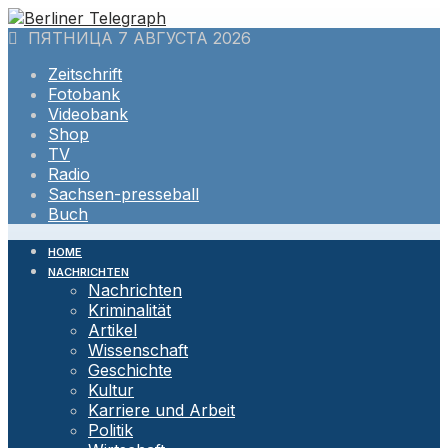
Skip
to
ПЯТНИЦА 7 АВГУСТА 2026
content
Zeitschrift
Fotobank
Videobank
Shop
TV
Radio
Sachsen-presseball
Buch
HOME
NACHRICHTEN
Nachrichten
Kriminalität
Artikel
Wissenschaft
Geschichte
Kultur
Karriere und Arbeit
Politik