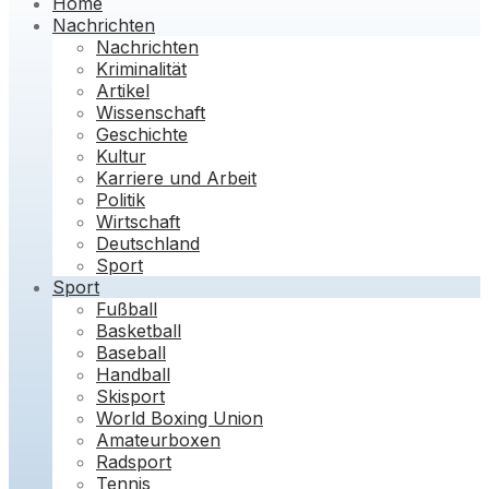
Home
Nachrichten
Nachrichten
Kriminalität
Artikel
Wissenschaft
Geschichte
Kultur
Karriere und Arbeit
Politik
Wirtschaft
Deutschland
Sport
Sport
Fußball
Basketball
Baseball
Handball
Skisport
World Boxing Union
Amateurboxen
Radsport
Tennis