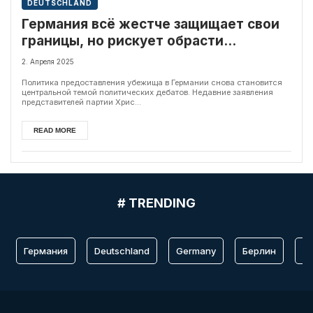
DEUTSCHLAND
Германия всё жестче защищает свои
границы, но рискует обрасти
миграционными лагерями по
2. Апреля 2025
периметру
Политика предоставления убежища в Германии снова становится
центральной темой политических дебатов. Недавние заявления
представителей партии Хрис...
READ MORE
# TRENDING
Германия
Deutschland
Germany
Берлин
Fr