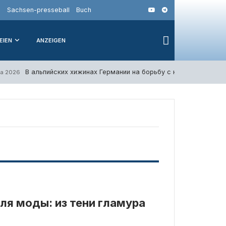
o
Sachsen-presseball
Buch
EIEN
ANZEIGEN
В альпийских хижинах Германии на борьбу с клопами призва
та 2026
ля моды: из тени гламура