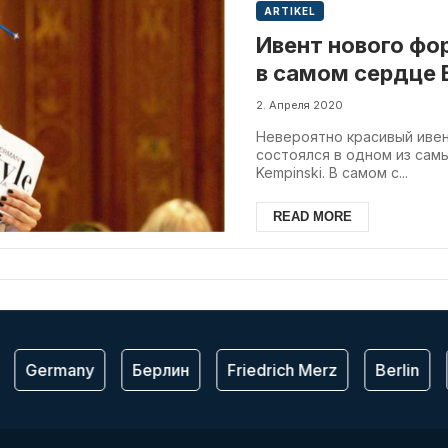
ARTIKEL
Ивент нового фо
в самом сердце 
дамскую сумочк
2. Апреля 2020
Невероятно красивый иве
состоялся в одном из сам
Kempinski. В самом с...
READ MORE
Germany
Берлин
Friedrich Merz
Berlin