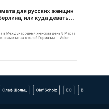
рмата для русских женщин
Берлина, или куда девать
у?
нт в Международный женский день 8 Марта
ых знаменитых отелей Германии — Adlon
Олаф Шольц
Olaf Scholz
ЕС
Bundeswehr