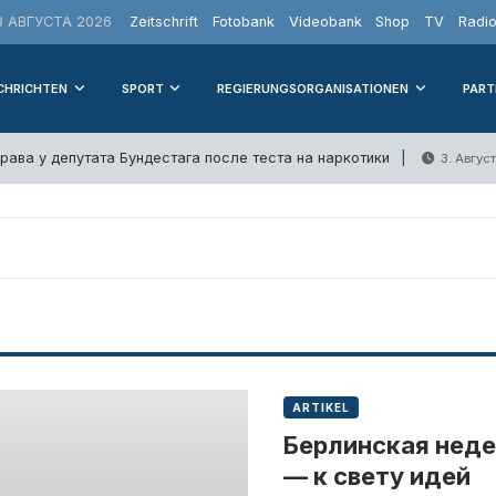
 АВГУСТА 2026
Zeitschrift
Fotobank
Videobank
Shop
TV
Radi
CHRICHTEN
SPORT
REGIERUNGSORGANISATIONEN
PART
рава у депутата Бундестага после теста на наркотики
3. Авгус
ARTIKEL
Берлинская неде
— к свету идей