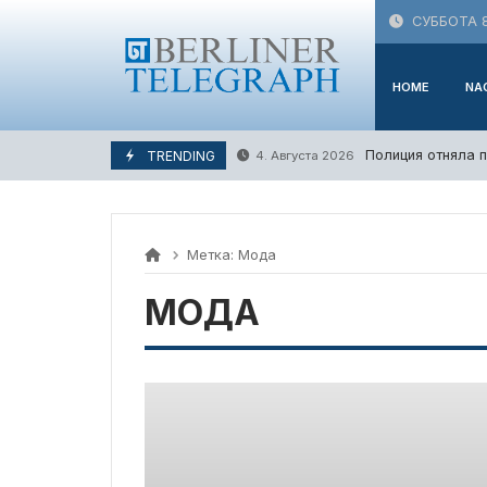
Skip
СУББОТА 8
to
content
HOME
NA
Полиция отняла п
TRENDING
4. Августа 2026
Метка:
Мода
МОДА