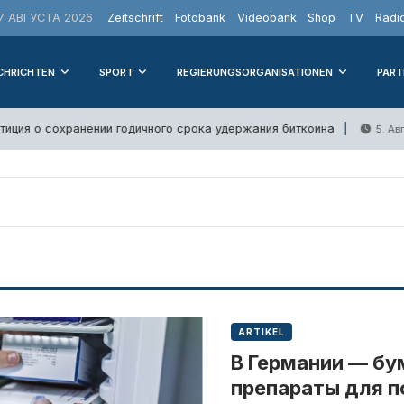
 АВГУСТА 2026
Zeitschrift
Fotobank
Videobank
Shop
TV
Radi
CHRICHTEN
SPORT
REGIERUNGSORGANISATIONEN
PART
иция о сохранении годичного срока удержания биткоина
5. Авг
ARTIKEL
В Германии — бу
препараты для 