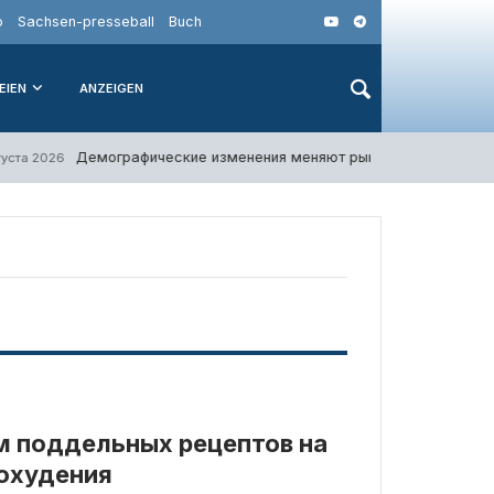
o
Sachsen-presseball
Buch
EIEN
ANZEIGEN
Демографические изменения меняют рынок жилья Герман
уста 2026
м поддельных рецептов на
похудения