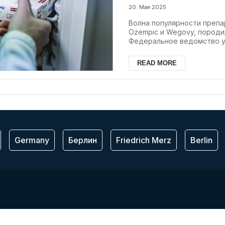
20. Мая 2025
Волна популярности препар
Ozempic и Wegovy, породи
Федеральное ведомство уг
READ MORE
Germany
Берлин
Friedrich Merz
Berlin