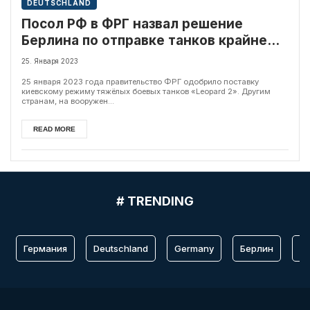
DEUTSCHLAND
Посол РФ в ФРГ назвал решение
Берлина по отправке танков крайне
опасным
25. Января 2023
25 января 2023 года правительство ФРГ одобрило поставку
киевскому режиму тяжёлых боевых танков «Leopard 2». Другим
странам, на вооружен...
READ MORE
# TRENDING
Германия
Deutschland
Germany
Берлин
Fr