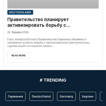
DEUTSCHLAND
Правительство планирует
активизировать борьбу с
организованной преступностью
25. Февраля 2026
Foto: wirestock/Envato Правительство Германии объявило о
намерении усилить борьбу с организованной преступностью,
сделав акцент на изъятии незако...
READ MORE
# TRENDING
Германия
Deutschland
Germany
Берлин
Fr