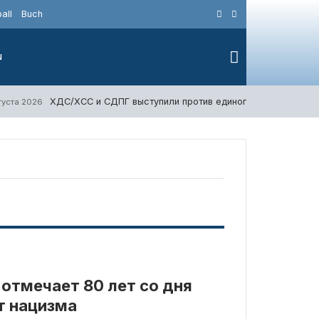
all
Buch
N
ХДС/ХСС и СДПГ выступили против единого НДС в размер
вгуста 2026
 отмечает 80 лет со дня
т нацизма