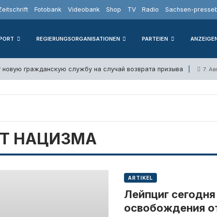
Zeitschrift
Fotobank
Videobank
Shop
TV
Radio
Sachsen-presseb
PORT
REGIERUNGSORGANISATIONEN
PARTEIEN
ANZEIGE
т новую гражданскую службу на случай возврата призыва
7. А
Т НАЦИЗМА
ARTIKEL
Лейпциг сегодня
освобождения о