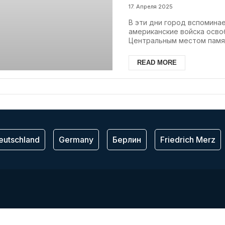
17. Апреля 2025
В эти дни город вспоминае
американские войска осво
Центральным местом памят
READ MORE
eutschland
Germany
Берлин
Friedrich Merz