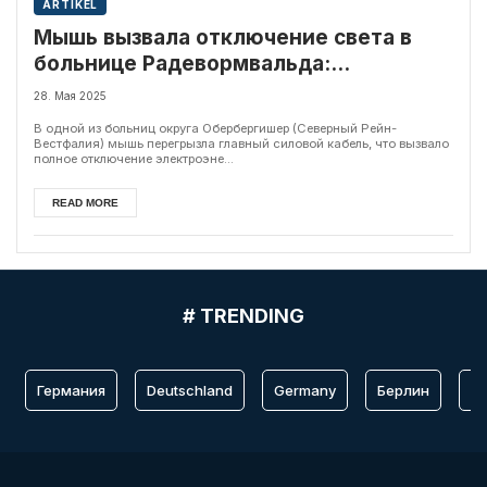
ARTIKEL
Мышь вызвала отключение света в
больнице Радевормвальда:
эвакуировано 89 пациентов
28. Мая 2025
В одной из больниц округа Обербергишер (Северный Рейн-
Вестфалия) мышь перегрызла главный силовой кабель, что вызвало
полное отключение электроэне...
READ MORE
# TRENDING
Германия
Deutschland
Germany
Берлин
Fr