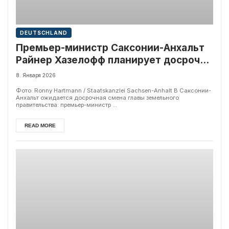
DEUTSCHLAND
Премьер-министр Саксонии-Анхальт
Райнер Хазелофф планирует досрочно
уйти в отставку
8. Января 2026
Фото: Ronny Hartmann / Staatskanzlei Sachsen-Anhalt В Саксонии-
Анхальт ожидается досрочная смена главы земельного
правительства: премьер-министр ...
READ MORE