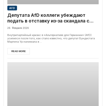
AFD
Депутата AfD коллеги убеждают
подать в отставку из-за скандала с
кумовством
26. Февраля 2026
Внутрипартийный кризис в «Альтернативе для Германии» (AfD)
усилился после того, как стало известно, что депутат Бундестага
Мартина Ур нанимала в ...
READ MORE