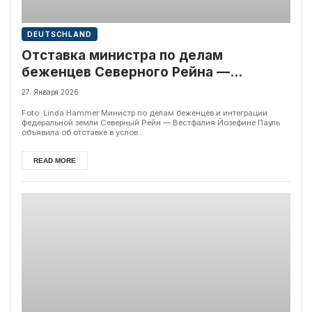
DEUTSCHLAND
Отставка министра по делам
беженцев Северного Рейна —
Вестфалии на фоне расследования
27. Января 2026
теракта в Золингене
Foto: Linda Hammer Министр по делам беженцев и интеграции
федеральной земли Северный Рейн — Вестфалия Йозефине Пауль
объявила об отставке в услов...
READ MORE