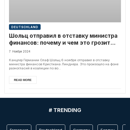
DEUTSCHLAND
Шольц отправил в отставку министра
финансов: почему и чем это грозит
коалиционному правительству?
7. Ноября 2024
Канцлер Германии Олаф Шольц 6 ноября отправил в отставку
министра финансов Кристиана Линднера. Это произошло на фоне
разногласий в коалиции по во...
READ MORE
# TRENDING