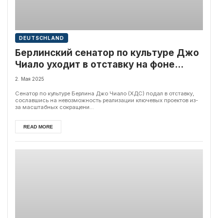
DEUTSCHLAND
Берлинский сенатор по культуре Джо
Чиало уходит в отставку на фоне
скандалов и бюджетных сокращений
2. Мая 2025
Сенатор по культуре Берлина Джо Чиало (ХДС) подал в отставку,
сославшись на невозможность реализации ключевых проектов из-
за масштабных сокращени...
READ MORE