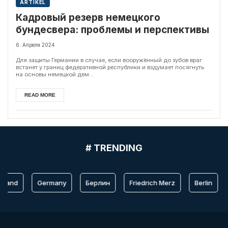
ARTIKEL
Кадровый резерв немецкого
бундесвера: проблемы и перспективы
6. Апреля 2024
Для защиты Германии в случае, если вооружённый до зубов враг
встанет у границ федеративной республики и вздумает посягнуть
на основы немецкой дем...
READ MORE
# TRENDING
hland
Germany
Берлин
Friedrich Merz
Berlin