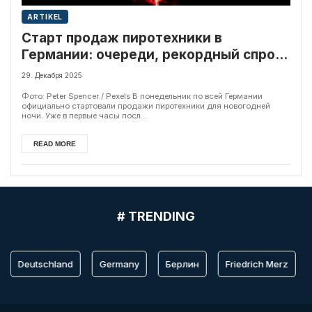
ARTIKEL
Старт продаж пиротехники в
Германии: очереди, рекордный спрос
и новая волна споров
29. Декабря 2025
Фото: Peter Spencer / Pexels В понедельник по всей Германии
официально стартовали продажи пиротехники для новогодней
ночи. Уже в первые часы посл...
READ MORE
# TRENDING
Deutschland
Germany
Берлин
Friedrich Merz