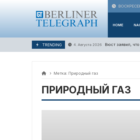
Skip
ВОСКРЕСЕН
to
content
HOME
NA
Вюст заявил, чт
TRENDING
4. Августа 2026
Метка:
Природный газ
ПРИРОДНЫЙ ГАЗ