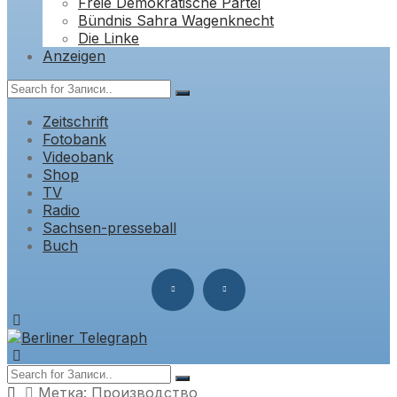
Freie Demokratische Partei
Bündnis Sahra Wagenknecht
Die Linke
Anzeigen
Zeitschrift
Fotobank
Videobank
Shop
TV
Radio
Sachsen-presseball
Buch
Метка:
Производство