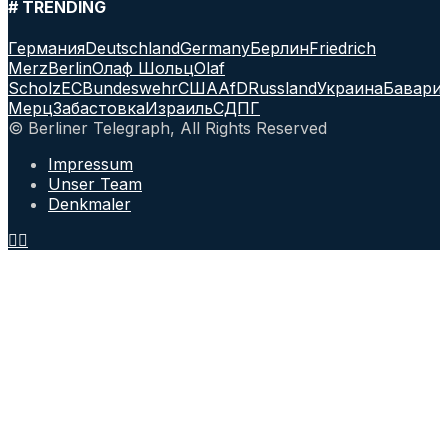
# TRENDING
Германия
Deutschland
Germany
Берлин
Friedrich
Merz
Berlin
Олаф Шольц
Olaf
Scholz
ЕС
Bundeswehr
США
AfD
Russland
Украина
Бавари
Мерц
Забастовка
Израиль
СДПГ
© Berliner Telegraph, All Rights Reserved
Impressum
Unser Team
Denkmaler