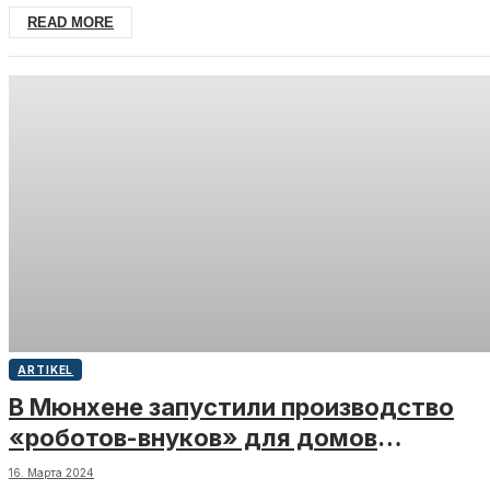
READ MORE
ARTIKEL
В Мюнхене запустили производство
«роботов-внуков» для домов
престарелых
16. Марта 2024