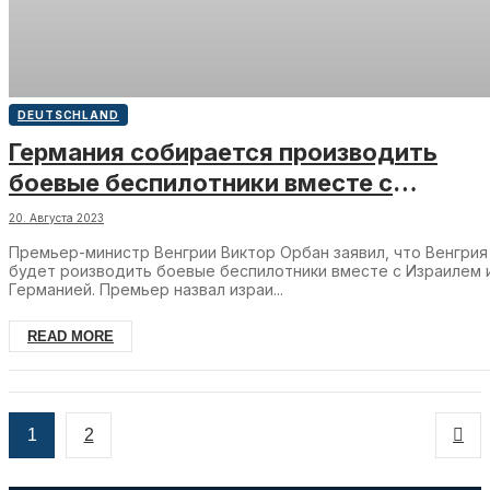
DEUTSCHLAND
Германия собирается производить
боевые беспилотники вместе с
Венгрией и Израилем
20. Августа 2023
Премьер-министр Венгрии Виктор Орбан заявил, что Венгрия
будет роизводить боевые беспилотники вместе с Израилем 
Германией. Премьер назвал израи...
READ MORE
1
2