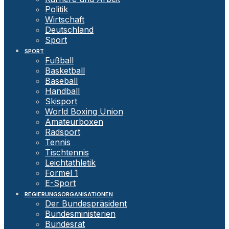
Politik
Wirtschaft
Deutschland
Sport
SPORT
Fußball
Basketball
Baseball
Handball
Skisport
World Boxing Union
Amateurboxen
Radsport
Tennis
Tischtennis
Leichtathletik
Formel 1
E-Sport
REGIERUNGSORGANISATIONEN
Der Bundespräsident
Bundesministerien
Bundesrat