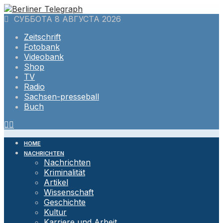
Skip
to
СУББОТА 8 АВГУСТА 2026
content
Zeitschrift
Fotobank
Videobank
Shop
TV
Radio
Sachsen-presseball
Buch
HOME
NACHRICHTEN
Nachrichten
Kriminalität
Artikel
Wissenschaft
Geschichte
Kultur
Karriere und Arbeit