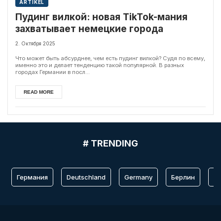
ARTIKEL
Пудинг вилкой: новая TikTok-мания
захватывает немецкие города
2. Октября 2025
Что может быть абсурднее, чем есть пудинг вилкой? Судя по всему,
именно это и делает тенденцию такой популярной. В разных
городах Германии в посл...
READ MORE
# TRENDING
Германия
Deutschland
Germany
Берлин
Fr