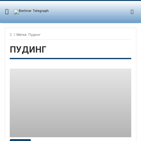
Skip
to
content
Метка:
Пудинг
ПУДИНГ