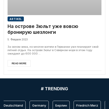
ARTIKEL
На острове Зюльт уже вовсю
бронирую шезлонги
5. Февраля 2023
За окном зима, но многие жители в Германии уже планируют свой
летний отдых. На острове Зюльт в Северном море в этом году
ожидают до 600 000 ...
READ MORE
# TRENDING
Deutschland
Germany
Берлин
Friedrich Merz
Be