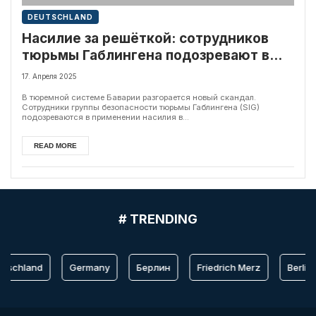
DEUTSCHLAND
Насилие за решёткой: сотрудников
тюрьмы Габлингена подозревают в
избиении несовершеннолетних
17. Апреля 2025
заключённых
В тюремной системе Баварии разгорается новый скандал.
Сотрудники группы безопасности тюрьмы Габлингена (SIG)
подозреваются в применении насилия в...
READ MORE
# TRENDING
utschland
Germany
Берлин
Friedrich Merz
Berlin