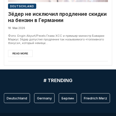
DEUTSCHLAND
Зёдер не исключил продление скидки
на бензин в Германии
18. Мая 2026
Фото: Engin Akyurt/Pexels Глава ХСС и премьер-министр Баварии
Маркус Зёдер допустил продление так называемого «топливного
бонуса», который немецк...
READ MORE
# TRENDING
Deutschland
Germany
Берлин
Friedrich Merz