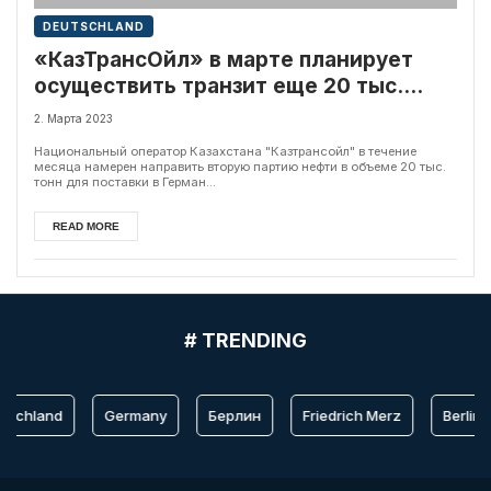
DEUTSCHLAND
«КазТрансОйл» в марте планирует
осуществить транзит еще 20 тыс.
тонн нефти в Германию
2. Марта 2023
Национальный оператор Казахстана "Казтрансойл" в течение
месяца намерен направить вторую партию нефти в объеме 20 тыс.
тонн для поставки в Герман...
READ MORE
# TRENDING
tschland
Germany
Берлин
Friedrich Merz
Berlin