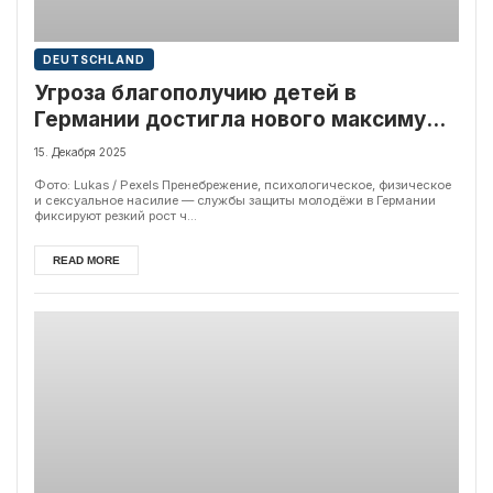
DEUTSCHLAND
Угроза благополучию детей в
Германии достигла нового максимума
— статистика
15. Декабря 2025
Фото: Lukas / Pexels Пренебрежение, психологическое, физическое
и сексуальное насилие — службы защиты молодёжи в Германии
фиксируют резкий рост ч...
READ MORE