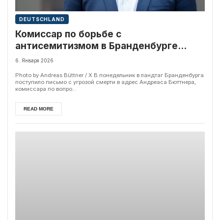
DEUTSCHLAND
Комиссар по борьбе с
антисемитизмом в Бранденбурге
получил угрозы жизни
6. Января 2026
Photo by Andreas Büttner / X В понедельник в ландтаг Бранденбурга
поступило письмо с угрозой смерти в адрес Андреаса Бюттнера,
комиссара по вопро...
READ MORE