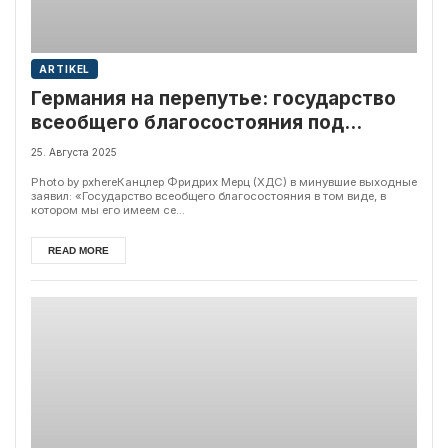
ARTIKEL
Германия на перепутье: государство
всеобщего благосостояния под
угрозой
25. Августа 2025
Photo by pxhereКанцлер Фридрих Мерц (ХДС) в минувшие выходные
заявил: «Государство всеобщего благосостояния в том виде, в
котором мы его имеем се...
READ MORE