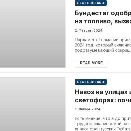
DEUTSCHLAND
Бундестаг одоб
на топливо, выз
2. Февраля 2024
Парламент Германии прин
2024 год, который включае
подразумевающий сокраще
READ MORE
DEUTSCHLAND
Навоз на улицах
светофорах: по
фермеры
9. Января 2024
Есть мнение, что в до пр
труднораскачиваемой на п
аналог французских “жёлты