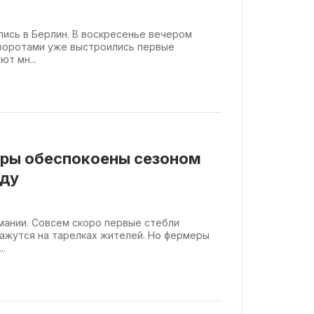
ми воротами
ись в Берлин. В воскресенье вечером
воротами уже выстроились первые
ют мн...
ры обеспокоены сезоном
оду
рмании. Совсем скоро первые стебли
ажутся на тарелках жителей. Но фермеры
..