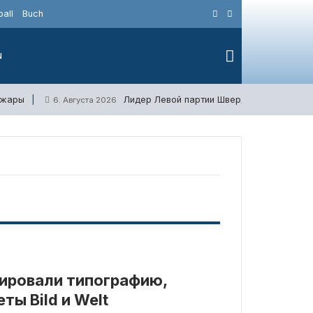
all
Buch
N
 жары
Лидер Левой партии Швердтнер делает э
6. Августа 2026
ировали типографию,
ы Bild и Welt