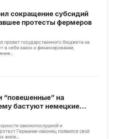
рил сокращение субсидий
вавшее протесты фермеров
ял проект государственного бюджета на
т в себя закон о финансировании,
ние...
 и “повешенные” на
чему бастуют немецкие
иторности законопослушной и
ротест Германии наконец появился свой
х жиле...