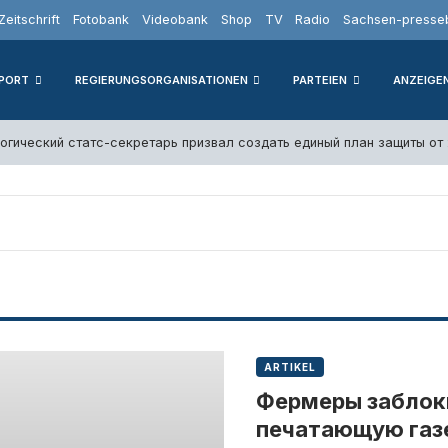
Zeitschrift
Fotobank
Videobank
Shop
TV
Radio
Sachsen-presseb
PORT
REGIERUNGSORGANISATIONEN
PARTEIEN
ANZEIGE
гический статс-секретарь призвал создать единый план защиты от
ARTIKEL
Фермеры заблок
печатающую газет