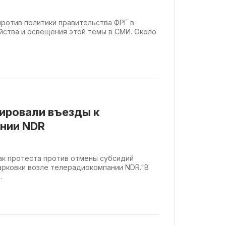
ротив политики правительства ФРГ в
йства и освещения этой темы в СМИ. Около
ировали въезды к
нии NDR
ак протеста против отмены субсидий
арковки возле телерадиокомпании NDR."В
.