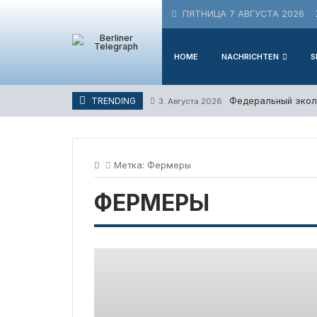
Skip
ПЯТНИЦА 7 АВГУСТА 2026
to
content
HOME
NACHRICHTEN
S
Федеральный эколо
TRENDING
3. Августа 2026
Метка:
Фермеры
ФЕРМЕРЫ