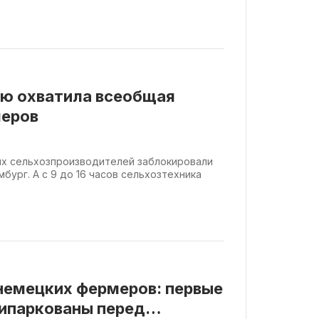
ию охватила всеобщая
меров
их сельхозпроизводителей заблокировали
ург. А с 9 до 16 часов сельхозтехника
немецких фермеров: первые
ипаркованы перед