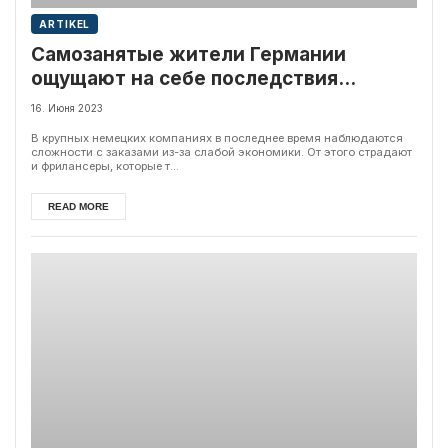
ARTIKEL
Самозанятые жители Германии
ощущают на себе последствия
экономического спада
16. Июня 2023
В крупных немецких компаниях в последнее время наблюдаются
сложности с заказами из-за слабой экономики. От этого страдают
и фрилансеры, которые т...
READ MORE