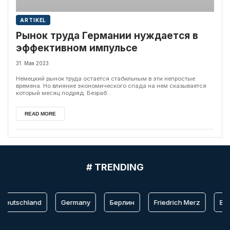
ARTIKEL
Рынок труда Германии нуждается в
эффективном импульсе
31. Мая 2023
Немецкий рынок труда остается стабильным в эти непростые
времена. Но влияние экономического спада на нем сказывается
который месяц подряд. Безраб...
READ MORE
# TRENDING
Deutschland
Germany
Берлин
Friedrich Merz
Berl