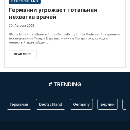
DEUTSCHLAND
Германии угрожает тотальная
нехватка врачей
30. Августа 2025
Фото © picture alliance / dpa-Zentralbild / Britta Pedersen По данным
исследования Фонда Бертельсманна в Гютерслохе, каждый
четвертый врач общей ...
READ MORE
# TRENDING
Германия
Deutschland
Germany
Берлин
Fr