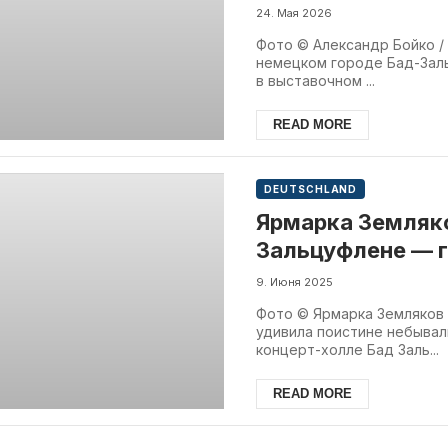
фестиваль русск
24. Мая 2026
Фото © Александр Бойко / B
немецком городе Бад-Зал
в выставочном ...
READ MORE
DEUTSCHLAND
Ярмарка Земляко
Зальцуфлене — г
фестиваль русск
9. Июня 2025
Фото © Ярмарка Земляков
удивила поистине небывал
концерт-холле Бад Заль...
READ MORE