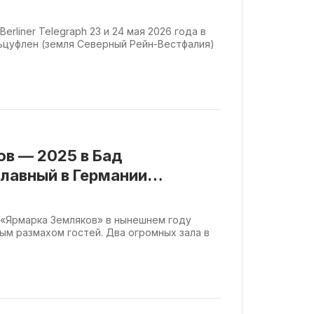
их немцев в Германии
erliner Telegraph 23 и 24 мая 2026 года в
ьцуфлен (земля Северный Рейн-Вестфалия)
в — 2025 в Бад
лавный в Германии
их немцев
 «Ярмарка Земляков» в нынешнем году
ым размахом гостей. Два огромных зала в