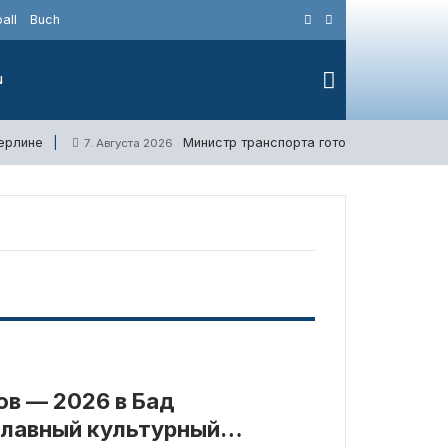
all
Buch
N
Берлине
Министр транспорта готов отменить вос
7. Августа 2026
в — 2026 в Бад
главный культурный