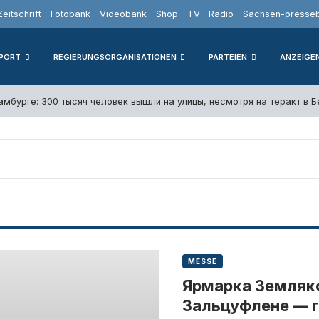
Zeitschrift
Fotobank
Videobank
Shop
TV
Radio
Sachsen-presseb
PORT
REGIERUNGSORGANISATIONEN
PARTEIEN
ANZEIGE
амбурге: 300 тысяч человек вышли на улицы, несмотря на теракт в 
MESSE
Ярмарка Земляко
Зальцуфлене — 