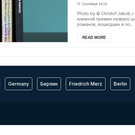
17. Сентября 2025
Photo by © Christof Jakob
книжной премии назвало ш
романов, вошедших в ло...
READ MORE
Germany
Берлин
Friedrich Merz
Berlin