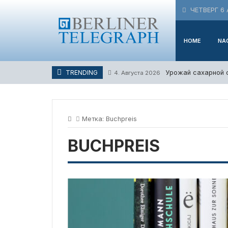
Skip
ЧЕТВЕРГ 6 
to
content
HOME
NA
Урожай сахарной с
TRENDING
4. Августа 2026
Метка:
Buchpreis
BUCHPREIS