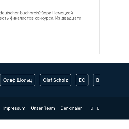
 / deutscher-buchpreisЖюри Немецкой
есть финалистов конкурса. Из двадцати
Олаф Шольц
Olaf Scholz
ЕС
Bundeswehr
Impressum
Unser Team
Denkmaler