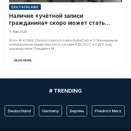
DEUTSCHLAND
Наличие «учётной записи
гражданина» скоро может стать
обязательным в Германии
4. Мая 2025
Фото © KI-Bild: Dennis Friedrich-Liedschulte/Dall-e 3 Планируемое
коалиционное правительство в составе ХДС/ХСС и СДПГ под
руководством Фридриха М...
READ MORE
# TRENDING
Deutschland
Germany
Берлин
Friedrich Merz