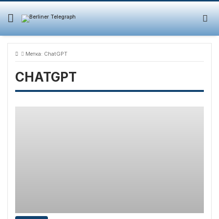
Skip
to
content
Метка:
ChatGPT
CHATGPT