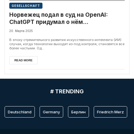
GESELLSCHAFT
Норвежец подал в суд на OpenAI:
ChatGPT придумал о нём
возмутительную историю
20. Марта 2025
В эпоху стремительного развития искусственного интеллекта (ИИ)
случаи, когда технологии выходят из-под контроля, становятся все
более частыми. Од...
READ MORE
# TRENDING
Deutschland
Germany
Берлин
Friedrich Merz