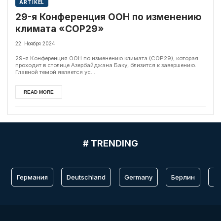
ARTIKEL
29-я Конференция ООН по изменению
климата «COP29»
22. Ноября 2024
29-я Конференция ООН по изменению климата (COP29), которая
проходит в столице Азербайджана Баку, близится к завершению.
Главной темой является ус...
READ MORE
# TRENDING
Германия
Deutschland
Germany
Берлин
Fr