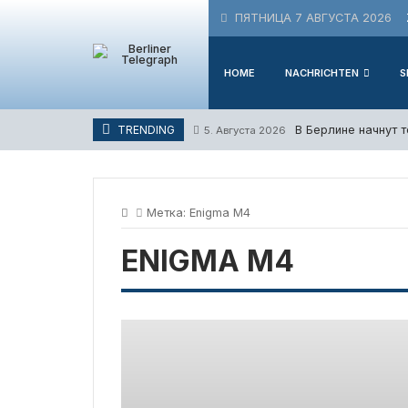
Skip
ПЯТНИЦА 7 АВГУСТА 2026
to
content
HOME
NACHRICHTEN
S
В Берлине начнут 
TRENDING
5. Августа 2026
Метка:
Enigma M4
ENIGMA M4