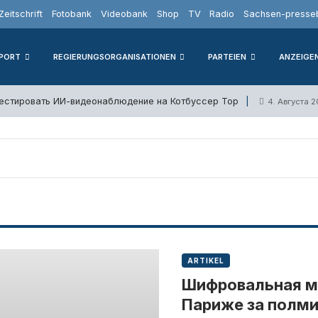
Zeitschrift
Fotobank
Videobank
Shop
TV
Radio
Sachsen-presseb
PORT
REGIERUNGSORGANISATIONEN
PARTEIEN
ANZEIGE
тестировать ИИ-видеонаблюдение на Котбуссер Тор
4. Августа 
ARTIKEL
Шифровальная м
Париже за полми