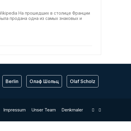
 Wikipedia На прошедших в столице Франции
была продана одна из самых знаковых и
Berlin
Олаф Шольц
Olaf Scholz
ЕС
Bu
Impressum
Unser Team
Denkmaler