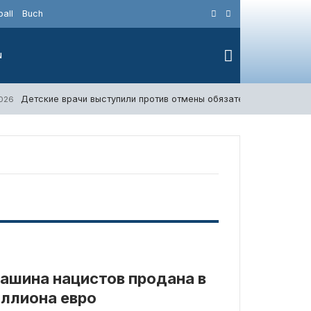
all
Buch
N
Детские врачи выступили против отмены обязательной вакцинац
2026
ашина нацистов продана в
ллиона евро