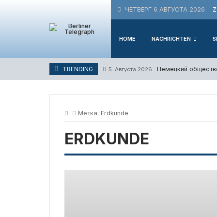
Skip
ЧЕТВЕРГ 6 АВГУСТА 2026
Z
to
content
HOME
NACHRICHTEN
S
Немецкий обществе
TRENDING
5. Августа 2026
Метка:
Erdkunde
ERDKUNDE