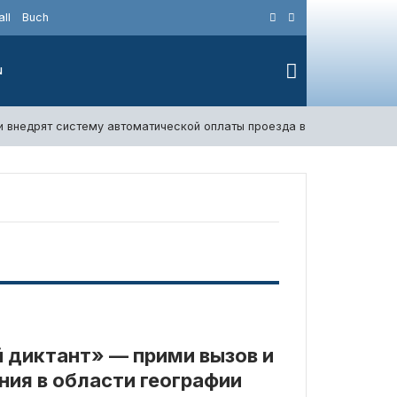
ll
Buch
N
и внедрят систему автоматической оплаты проезда в общественном
 диктант» — прими вызов и
ния в области географии