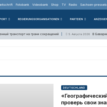
eitschrift
Fotobank
Videobank
Shop
TV
Radio
Sachsen-presseba
PORT
REGIERUNGSORGANISATIONEN
PARTEIEN
ANZEIGE
нный транспорт на грани сокращений
В Бавари
5. Августа 2026
DEUTSCHLAND
«Географический
проверь свои зна