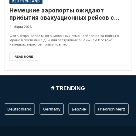
DEUTSCHLAND
Немецкие аэропорты ожидают
прибытия эвакуационных рейсов с
Ближнего Востока
4. Марта 2026
Фото ©️dpa После многочисленных отмен рейсов из-за войны в
Иране в последние дни для застрявших в Ближнем Востоке
немецких туристов появились пер...
READ MORE
# TRENDING
Deutschland
Germany
Берлин
Friedrich Merz