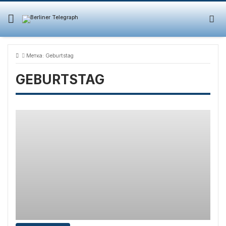
Skip
to
content
Метка:
Geburtstag
GEBURTSTAG