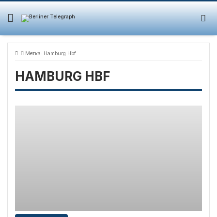
Skip
to
content
Метка:
Hamburg Hbf
HAMBURG HBF