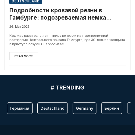
DEUTSCHLAND
Подробности кровавой резни в
Гамбурге: подозреваемая немка
психически больна
26. Мая 2025
Кошмар разыгрался в пятницу вечером на переполненной
платформе Центрального вокзала Гамбурга, где 39-летняя женщина
в приступе безумия набросилас...
READ MORE
# TRENDING
Германия
Deutschland
Germany
Берлин
Fr