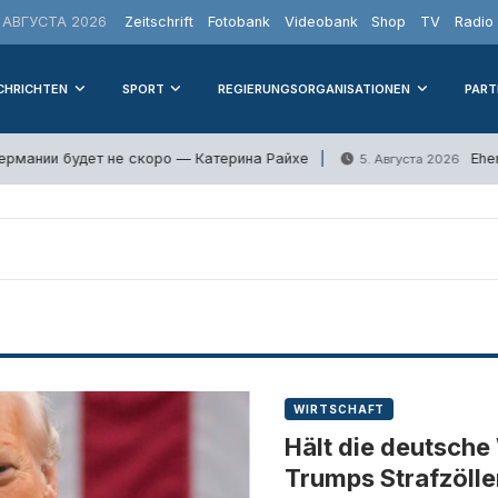
 АВГУСТА 2026
Zeitschrift
Fotobank
Videobank
Shop
TV
Radio
CHRICHTEN
SPORT
REGIERUNGSORGANISATIONEN
PART
мании будет не скоро — Катерина Райхе
Ehema
5. Августа 2026
WIRTSCHAFT
Hält die deutsche
Trumps Strafzölle