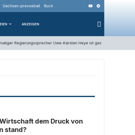
Sachsen-presseball
Buch
EIEN
ANZEIGEN
liger Regierungssprecher Uwe-Karsten Heye ist gestorben
3. Ав
 Wirtschaft dem Druck von
n stand?