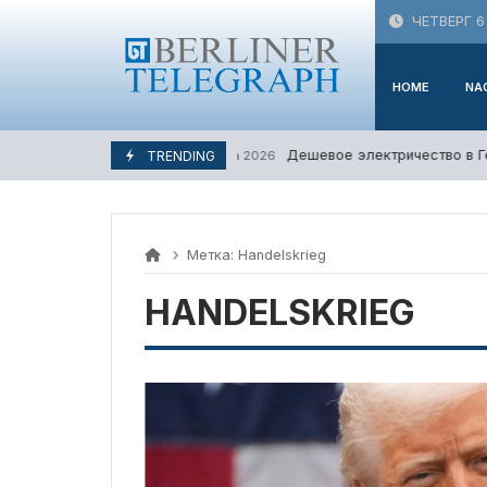
Skip
ЧЕТВЕРГ 6
to
content
HOME
NA
Дешевое электричество в Гер
TRENDING
5. Августа 2026
Метка:
Handelskrieg
HANDELSKRIEG