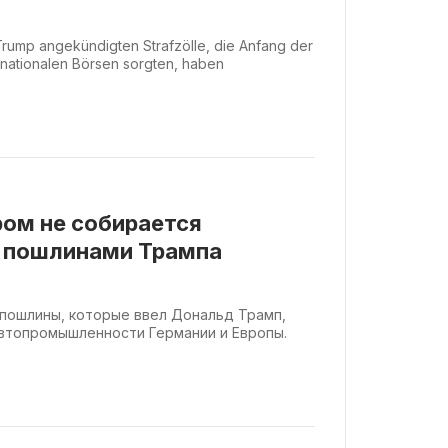
rump angekündigten Strafzölle, die Anfang der
rnationalen Börsen sorgten, haben
ом не собирается
д пошлинами Трампа
е пошлины, которые ввел Дональд Трамп,
втопромышленности Германии и Европы.