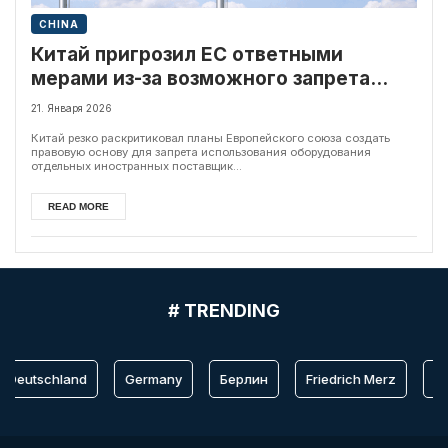
CHINA
Китай пригрозил ЕС ответными
мерами из-за возможного запрета
оборудования Huawei и ZTE
21. Января 2026
Китай резко раскритиковал планы Европейского союза создать
правовую основу для запрета использования оборудования
отдельных иностранных поставщик...
READ MORE
# TRENDING
Deutschland
Germany
Берлин
Friedrich Merz
Be