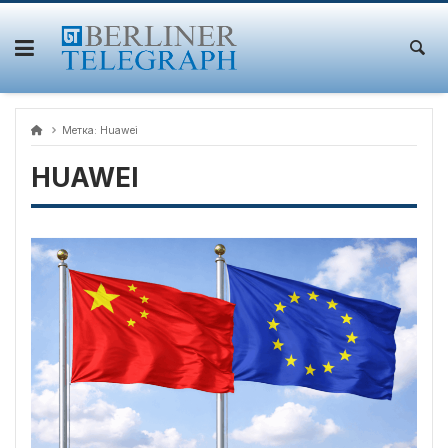
Skip
to
content
Метка:
Huawei
HUAWEI