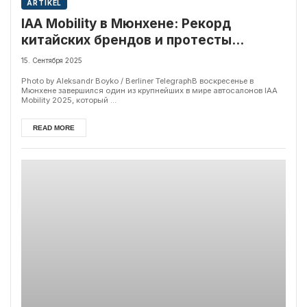
ARTIKEL
IAA Mobility в Мюнхене: Рекорд
китайских брендов и протесты
активистов на фоне электрического
15. Сентября 2025
бума
Photo by Aleksandr Boyko / Berliner TelegraphВ воскресенье в
Мюнхене завершился один из крупнейших в мире автосалонов IAA
Mobility 2025, который ...
READ MORE