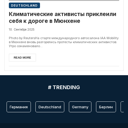
DEUTSCHLAND
Климатические активисты приклеили
себя к дороге в Мюнхене
10. Сентября 2025
Photo by ReutersНа старте международного автосалона IAA Mobility
в Мюнхене вновь разгорелись протесты климатических активистов.
Утро ознаменовало...
READ MORE
# TRENDING
Германия
Deutschland
Germany
Берлин
Fr