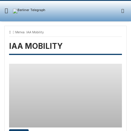
Skip
to
content
Метка:
IAA Mobility
IAA MOBILITY