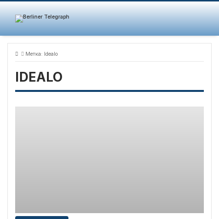
Skip
to
content
Метка:
Idealo
IDEALO