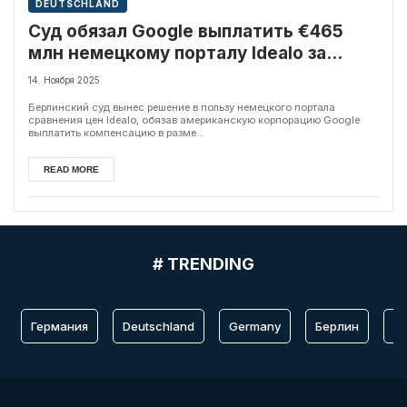
DEUTSCHLAND
Суд обязал Google выплатить €465
млн немецкому порталу Idealo за
нарушение конкуренции
14. Ноября 2025
Берлинский суд вынес решение в пользу немецкого портала
сравнения цен Idealo, обязав американскую корпорацию Google
выплатить компенсацию в разме...
READ MORE
# TRENDING
Германия
Deutschland
Germany
Берлин
Fr