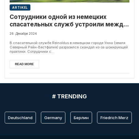
ARTIKEL
Сотрудники одной из немецких
спасательных служб устроили между
собой соревнование по числу
26. Декабря 2024
погибших в их смену
В спасательной службе Reinoldus в немецком городе Унна (земля
Северный Рейн-Вестфалия) разразился скандал из-за шокирующей
практики. Сотрудники с...
READ MORE
# TRENDING
Deutschland
Germany
Берлин
Friedrich Merz