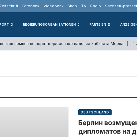
Zeitschrift
Fotobank
Videobank
Shop
TV
Radio
Sachsen-presseb
PORT
REGIERUNGSORGANISATIONEN
PARTEIEN
ANZEIGE
оцентов немцев не верят в досрочное падение кабинета Мерца
DEUTSCHLAND
Берлин возмуще
дипломатов на д