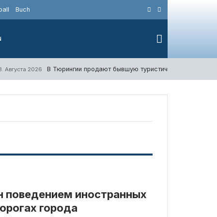
all
Buch
N
В Тюрингии продают бывшую туристическую деревню,
3. Августа 2026
н поведением иностранных
орогах города