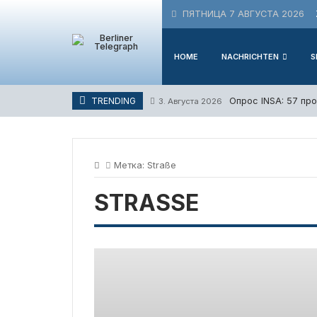
Skip
ПЯТНИЦА 7 АВГУСТА 2026
to
content
HOME
NACHRICHTEN
S
Опрос INSA: 57 пр
TRENDING
3. Августа 2026
Метка:
Straße
STRASSE