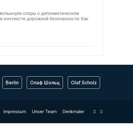
 вспыхнули споры о дипломатическом
 в контексте дорожной безопасности. Как
Berlin
Олаф Шольц
Olaf Scholz
ЕС
Bu
Impressum
Unser Team
Denkmaler