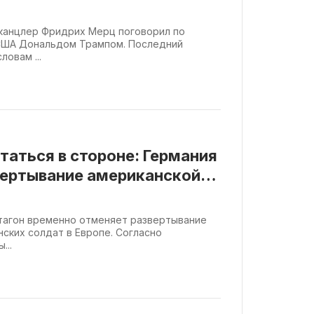
канцлер Фридрих Мерц поговорил по
США Дональдом Трампом. Последний
ловам ...
таться в стороне: Германия
вертывание американской
ентагон временно отменяет развертывание
нских солдат в Европе. Согласно
...