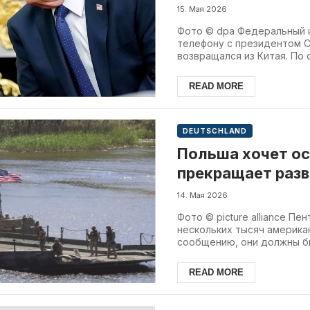
15. Мая 2026
Фото © dpa Федеральный 
телефону с президентом 
возвращался из Китая. По с
READ MORE
DEUTSCHLAND
Польша хочет ос
прекращает раз
боевой бригады
14. Мая 2026
Фото © picture alliance П
нескольких тысяч америка
сообщению, они должны бы
READ MORE