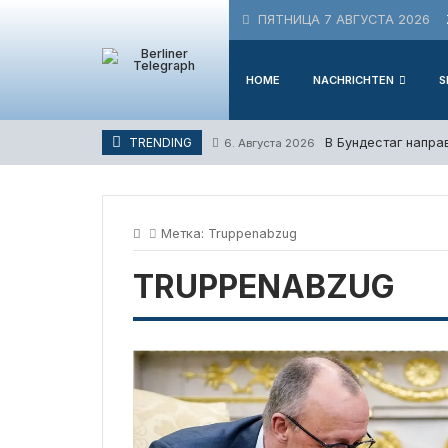
Skip
ПЯТНИЦА 7 АВГУСТА 2026
to
content
HOME
NACHRICHTEN
S
В Бундестаг напра
TRENDING
6. Августа 2026
Метка:
Truppenabzug
TRUPPENABZUG