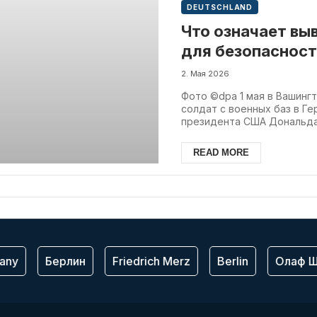
DEUTSCHLAND
Что означает вы
для безопасност
2. Мая 2026
Фото ©️dpa 1 мая в Вашин
солдат с военных баз в Г
президента США Дональда 
READ MORE
ny
Берлин
Friedrich Merz
Berlin
Олаф Шо