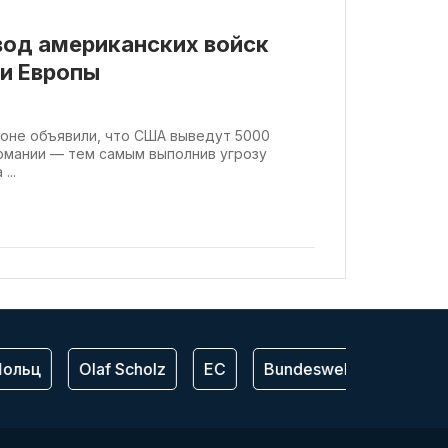
вод американских войск
и Европы
гтоне объявили, что США выведут 5000
ермании — тем самым выполнив угрозу
...
льц
Olaf Scholz
ЕС
Bundeswehr
США