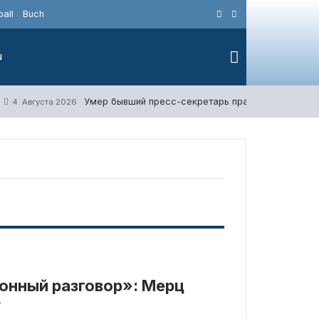
all
Buch
N
Умер бывший пресс-секретарь правительства Гер
4. Августа 2026
онный разговор»: Мерц
у