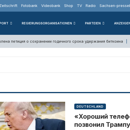
Zeitschrift
Fotobank
Videobank
Shop
TV
Radio
Sachsen-presseb
PORT
REGIERUNGSORGANISATIONEN
PARTEIEN
ANZEIGE
влена петиция о сохранении годичного срока удержания биткоина
DEUTSCHLAND
«Хороший телеф
позвонил Трамп