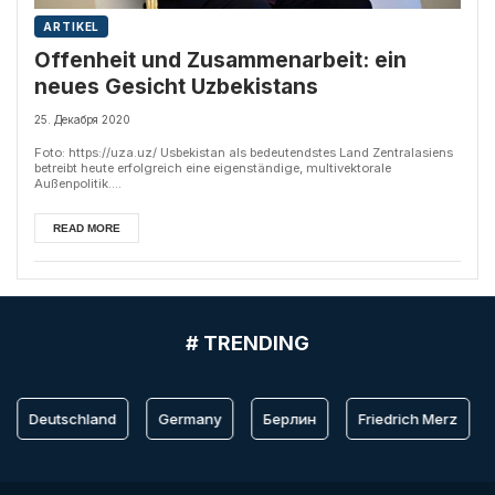
ARTIKEL
Offenheit und Zusammenarbeit: ein
neues Gesicht Uzbekistans
25. Декабря 2020
Foto: https://uza.uz/ Usbekistan als bedeutendstes Land Zentralasiens
betreibt heute erfolgreich eine eigenständige, multivektorale
Außenpolitik....
READ MORE
# TRENDING
Deutschland
Germany
Берлин
Friedrich Merz