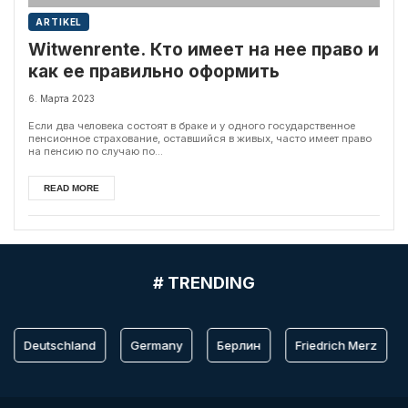
ARTIKEL
Witwenrente. Кто имеет на нее право и
как ее правильно оформить
6. Марта 2023
Если два человека состоят в браке и у одного государственное
пенсионное страхование, оставшийся в живых, часто имеет право
на пенсию по случаю по...
READ MORE
# TRENDING
Deutschland
Germany
Берлин
Friedrich Merz