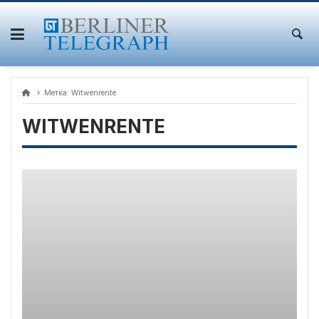
Skip
to
content
Метка:
Witwenrente
WITWENRENTE